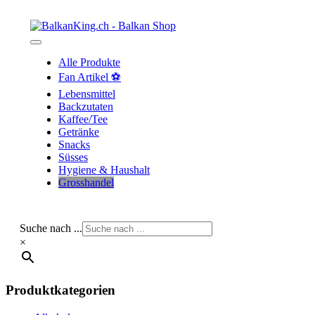
Skip
to
content
Alle Produkte
Fan Artikel ⚽
Lebensmittel
Backzutaten
Kaffee/Tee
Getränke
Snacks
Süsses
Hygiene & Haushalt
Grosshandel
Suche nach ...
×
Produktkategorien