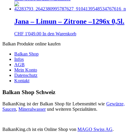
können
auf
der
Produktseite
Jana – Limun – Zitrone –1296x 0,5l.
gewählt
werden
CHF
1'049.00
In den Warenkorb
Balkan Produkte online kaufen
Balkan Shop
Infos
AGB
Mein Konto
Datenschutz
Kontakt
Balkan Shop Schweiz
BalkanKing ist der Balkan Shop für Lebensmittel wie
Gewürze,
Saucen
,
Mineralwasser
und weiteren Spezialitäten.
BalkanKing.ch ist ein Online Shop von
MAGO Swiss AG
.