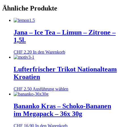
er
Ähnliche Produkte
Set
+
Fensterfahnen
2
er
Jana – Ice Tea – Limun – Zitrone –
Set
1,5l.
-
Kroatien
Menge
CHF
2.20
In den Warenkorb
Lufterfrischer Trikot Nationalteam
Kroatien
Dieses
CHF
2.50
Ausführung wählen
Produkt
weist
mehrere
Bananko Kras – Schoko-Bananen
Varianten
im Megapack – 36x 30g
auf.
Die
Optionen
CHF
16.90
In den Warenkorb