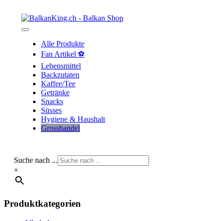
Skip
to
content
Alle Produkte
Fan Artikel ⚽
Lebensmittel
Backzutaten
Kaffee/Tee
Getränke
Snacks
Süsses
Hygiene & Haushalt
Grosshandel
Suche nach ...
×
Produktkategorien