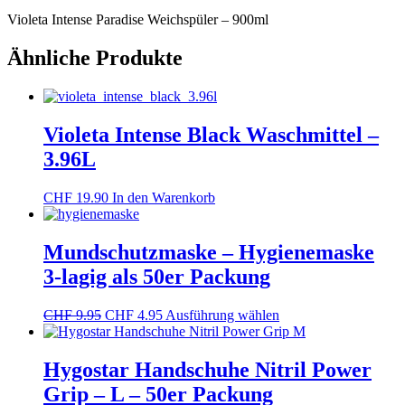
Violeta Intense Paradise Weichspüler – 900ml
Ähnliche Produkte
Violeta Intense Black Waschmittel –
3.96L
CHF
19.90
In den Warenkorb
Mundschutzmaske – Hygienemaske
3-lagig als 50er Packung
Dieses
CHF
9.95
CHF
4.95
Ausführung wählen
Produkt
weist
mehrere
Hygostar Handschuhe Nitril Power
Varianten
Grip – L – 50er Packung
auf.