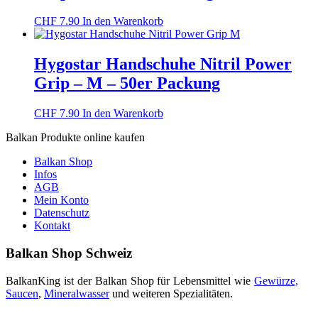
Die
Optionen
CHF
7.90
In den Warenkorb
können
auf
der
Hygostar Handschuhe Nitril Power
Produktseite
Grip – M – 50er Packung
gewählt
werden
CHF
7.90
In den Warenkorb
Balkan Produkte online kaufen
Balkan Shop
Infos
AGB
Mein Konto
Datenschutz
Kontakt
Balkan Shop Schweiz
BalkanKing ist der Balkan Shop für Lebensmittel wie
Gewürze,
Saucen
,
Mineralwasser
und weiteren Spezialitäten.