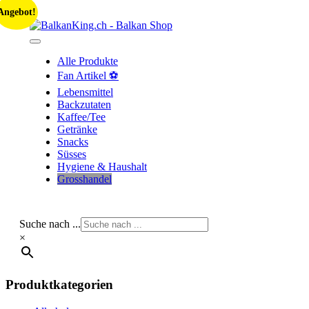
Skip
Angebot!
to
content
Alle Produkte
Fan Artikel ⚽
Lebensmittel
Backzutaten
Kaffee/Tee
Getränke
Snacks
Süsses
Hygiene & Haushalt
Grosshandel
Suche nach ...
×
Produktkategorien