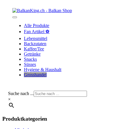
Skip
to
content
Alle Produkte
Fan Artikel ⚽
Lebensmittel
Backzutaten
Kaffee/Tee
Getränke
Snacks
Süsses
Hygiene & Haushalt
Grosshandel
Suche nach ...
×
Produktkategorien