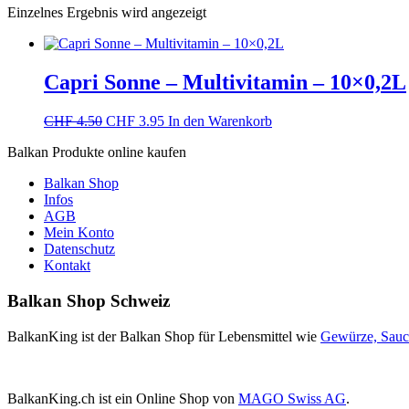
Einzelnes Ergebnis wird angezeigt
Capri Sonne – Multivitamin – 10×0,2L
Ursprünglicher
Aktueller
CHF
4.50
CHF
3.95
In den Warenkorb
Preis
Preis
Balkan Produkte online kaufen
war:
ist:
CHF 4.50
CHF 3.95.
Balkan Shop
Infos
AGB
Mein Konto
Datenschutz
Kontakt
Balkan Shop Schweiz
BalkanKing ist der Balkan Shop für Lebensmittel wie
Gewürze, Sau
BalkanKing.ch ist ein Online Shop von
MAGO Swiss AG
.