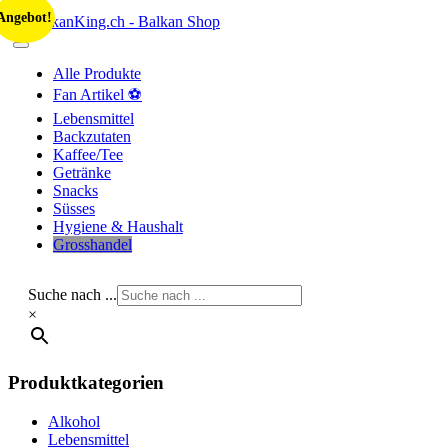
Skip
Angebot!
to
content
Alle Produkte
Fan Artikel ⚽
Lebensmittel
Backzutaten
Kaffee/Tee
Getränke
Snacks
Süsses
Hygiene & Haushalt
Grosshandel
Suche nach ...
×
Produktkategorien
Alkohol
Lebensmittel