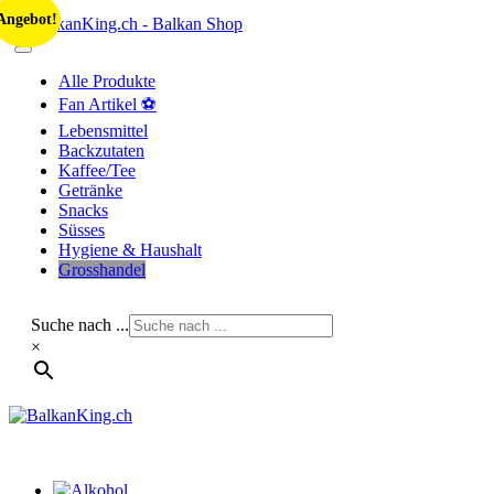
Skip
Angebot!
Angebot!
to
content
Alle Produkte
Fan Artikel ⚽
Lebensmittel
Backzutaten
Kaffee/Tee
Getränke
Snacks
Süsses
Hygiene & Haushalt
Grosshandel
Suche nach ...
×