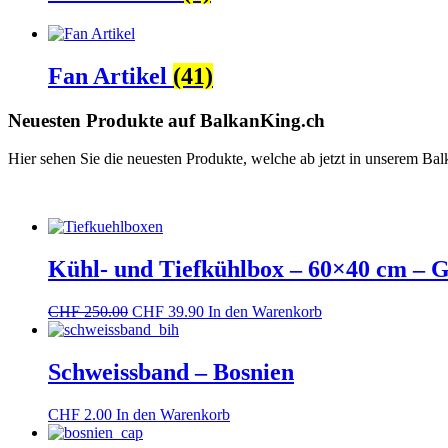
Fan Artikel
(41)
Neuesten Produkte auf BalkanKing.ch
Hier sehen Sie die neuesten Produkte, welche ab jetzt in unserem Balk
Kühl- und Tiefkühlbox – 60×40 cm – 
Ursprünglicher
Aktueller
CHF
250.00
CHF
39.90
In den Warenkorb
Preis
Preis
war:
ist:
CHF 250.00
CHF 39.90.
Schweissband – Bosnien
CHF
2.00
In den Warenkorb