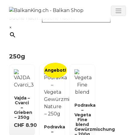
Skip
to
Suche nach ...
content
×
250g
Angebot!
Vajda –
Cvarci
Podravka
–
–
Grieben
Vegeta
– 250g
Fine
blend
CHF
8.90
Podravka
Gewürzmischung
–
– 200g