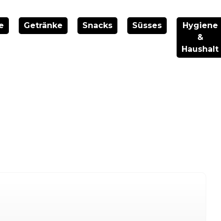
e
Getränke
Snacks
Süsses
Hygiene
&
Haushalt