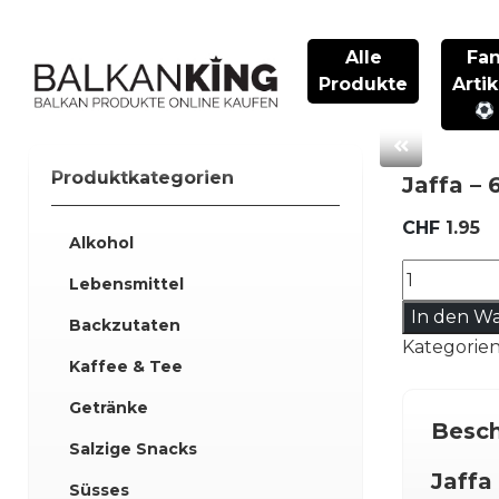
Skip
to
Alle
Fa
content
Produkte
Artik
Produktkategorien
Jaffa –
CHF
1.95
Alkohol
Jaffa
Lebensmittel
–
In den W
6x
Backzutaten
Kategorie
Munchmal
Kaffee & Tee
Classic
–
Getränke
Besch
105g
Salzige Snacks
Menge
Jaffa
Süsses