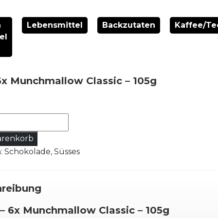
n
Lebensmittel
Backzutaten
Kaffee/Te
el
 6x Munchmallow Classic – 105g
arenkorb
n:
Schokolade
,
Süsses
low
reibung
 – 6x Munchmallow Classic – 105g