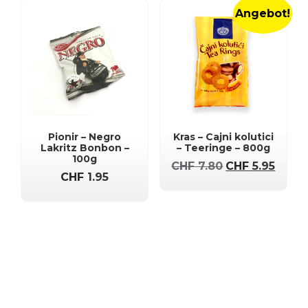
Angebot!
Pionir – Negro
Kras – Cajni kolutici
Lakritz Bonbon –
– Teeringe – 800g
100g
Ursprüngliche
Aktue
CHF
7.80
CHF
5.95
CHF
1.95
Preis
Preis
war:
ist:
CHF 7.80
CHF 5.