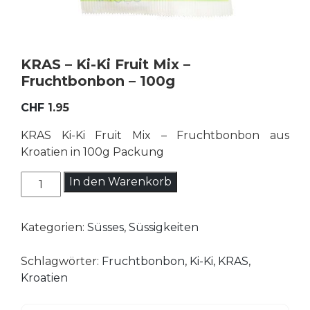
KRAS – Ki-Ki Fruit Mix –
Fruchtbonbon – 100g
CHF
1.95
KRAS Ki-Ki Fruit Mix – Fruchtbonbon aus
Kroatien in 100g Packung
KRAS
In den Warenkorb
-
Ki-
Kategorien:
Süsses
,
Süssigkeiten
Ki
Fruit
Schlagwörter:
Fruchtbonbon
,
Ki-Ki
,
KRAS
,
Mix
Kroatien
-
Fruchtbonbon