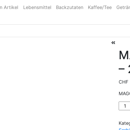
n Artikel
Lebensmittel
Backzutaten
Kaffee/Tee
Geträ
M
–
CHF
MAGO
MAG
-
Gelb
Kate
-