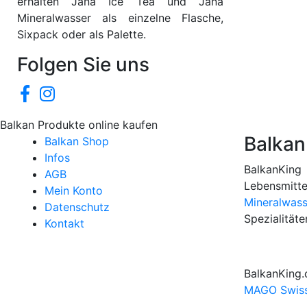
erhalten Jana Ice Tea und Jana
Mineralwasser als einzelne Flasche,
Sixpack oder als Palette.
Folgen Sie uns
Balkan Produkte online kaufen
Balkan
Balkan Shop
Infos
BalkanKing
AGB
Lebensmit
Mein Konto
Mineralwass
Datenschutz
Spezialitäte
Kontakt
BalkanKing.
MAGO Swis