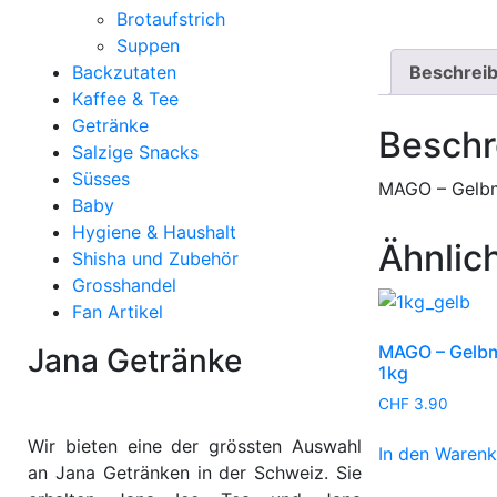
Brotaufstrich
Suppen
Backzutaten
Beschrei
Kaffee & Tee
Getränke
Beschr
Salzige Snacks
Süsses
MAGO – Gelbm
Baby
Hygiene & Haushalt
Ähnlic
Shisha und Zubehör
Grosshandel
Fan Artikel
MAGO – Gelbm
Jana Getränke
1kg
CHF
3.90
Wir bieten eine der grössten Auswahl
In den Waren
an Jana Getränken in der Schweiz. Sie