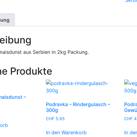
Serb
2kg
Men
bung
eibung
aisdunst aus Serbien in 2kg Packung.
he Produkte
aisdunst –
Podravka – Rindergulasch –
Podra
300g
Gewü
CHF
5.95
CHF
4
korb
In den Warenkorb
In de