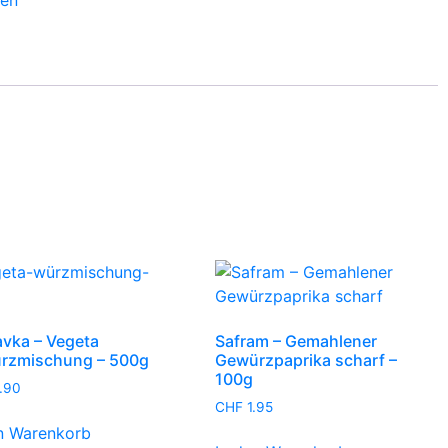
ien
ge
vka – Vegeta
Safram – Gemahlener
rzmischung – 500g
Gewürzpaprika scharf –
100g
.90
CHF
1.95
n Warenkorb