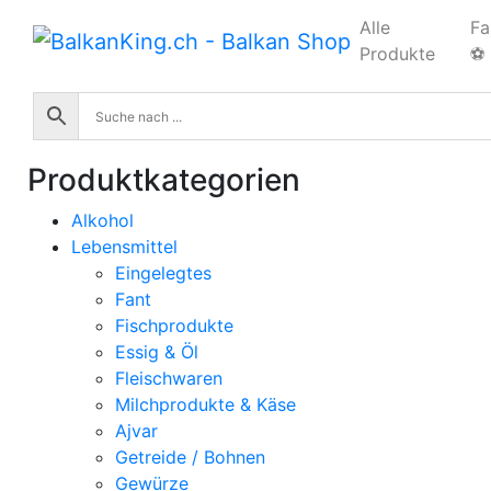
Skip
Alle
Fa
to
Produkte
⚽
content
Produktkategorien
Alkohol
Lebensmittel
Eingelegtes
Fant
Fischprodukte
Essig & Öl
Fleischwaren
Milchprodukte & Käse
Ajvar
Getreide / Bohnen
Gewürze