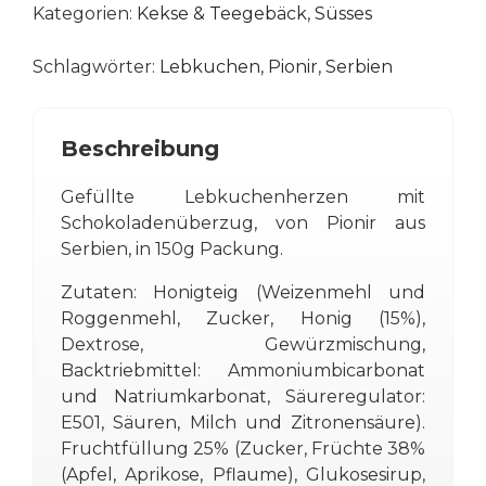
Kategorien:
Kekse & Teegebäck
,
Süsses
Schokoladen
Lebkuchenherzen
Schlagwörter:
Lebkuchen
,
Pionir
,
Serbien
-
150g
Menge
Beschreibung
Gefüllte Lebkuchenherzen mit
Schokoladenüberzug, von Pionir aus
Serbien, in 150g Packung.
Zutaten: Honigteig (Weizenmehl und
Roggenmehl, Zucker, Honig (15%),
Dextrose, Gewürzmischung,
Backtriebmittel: Ammoniumbicarbonat
und Natriumkarbonat, Säureregulator:
E501, Säuren, Milch und Zitronensäure).
Fruchtfüllung 25% (Zucker, Früchte 38%
(Apfel, Aprikose, Pflaume), Glukosesirup,