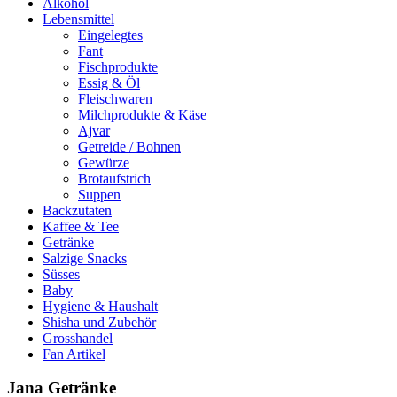
Alkohol
Lebensmittel
Eingelegtes
Fant
Fischprodukte
Essig & Öl
Fleischwaren
Milchprodukte & Käse
Ajvar
Getreide / Bohnen
Gewürze
Brotaufstrich
Suppen
Backzutaten
Kaffee & Tee
Getränke
Salzige Snacks
Süsses
Baby
Hygiene & Haushalt
Shisha und Zubehör
Grosshandel
Fan Artikel
Jana Getränke