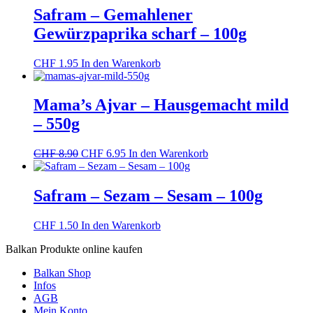
Safram – Gemahlener
Gewürzpaprika scharf – 100g
CHF
1.95
In den Warenkorb
Mama’s Ajvar – Hausgemacht mild
– 550g
Ursprünglicher
Aktueller
CHF
8.90
CHF
6.95
In den Warenkorb
Preis
Preis
war:
ist:
CHF 8.90
CHF 6.95.
Safram – Sezam – Sesam – 100g
CHF
1.50
In den Warenkorb
Balkan Produkte online kaufen
Balkan Shop
Infos
AGB
Mein Konto