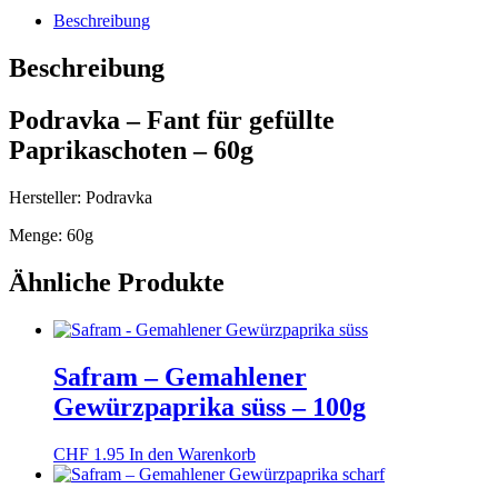
gefüllte
Beschreibung
Paprikaschoten
–
Beschreibung
60g
Menge
Podravka – Fant für gefüllte
Paprikaschoten – 60g
Hersteller: Podravka
Menge: 60g
Ähnliche Produkte
Safram – Gemahlener
Gewürzpaprika süss – 100g
CHF
1.95
In den Warenkorb