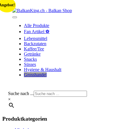
Skip
Angebot!
to
content
Alle Produkte
Fan Artikel ⚽
Lebensmittel
Backzutaten
Kaffee/Tee
Getränke
Snacks
Süsses
Hygiene & Haushalt
Grosshandel
Suche nach ...
×
Produktkategorien