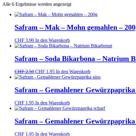
Nach
Alle 6 Ergebnisse werden angezeigt
Beliebtheit
sortiert
Safram – Mak – Mohn gemahlen – 200
CHF
3.90
In den Warenkorb
Safram – Soda Bikarbona – Natrium B
Ursprünglicher
Aktueller
CHF
2.50
CHF
1.95
In den Warenkorb
Preis
Preis
war:
ist:
CHF 2.50
CHF 1.95.
Safram – Gemahlener Gewürzpaprika 
CHF
1.95
In den Warenkorb
Safram – Gemahlener Gewürzpaprika 
CHF
1.95
In den Warenkorb