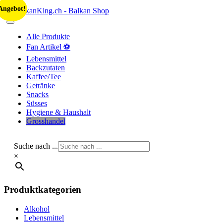
Skip
Angebot!
to
content
Alle Produkte
Fan Artikel ⚽
Lebensmittel
Backzutaten
Kaffee/Tee
Getränke
Snacks
Süsses
Hygiene & Haushalt
Grosshandel
Suche nach ...
×
Produktkategorien
Alkohol
Lebensmittel