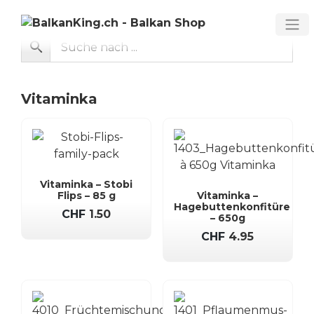
Skip
to
content
Vitaminka
Vitaminka – Stobi
Flips – 85 g
Vitaminka –
Hagebuttenkonfitüre
CHF
1.50
– 650g
CHF
4.95