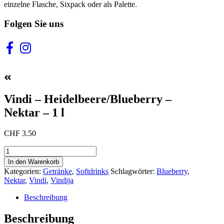
einzelne Flasche, Sixpack oder als Palette.
Folgen Sie uns
Vindi – Heidelbeere/Blueberry –
Nektar – 1 l
CHF
3.50
Vindi
–
In den Warenkorb
Heidelbeere/Blueberry
Kategorien:
Getränke
,
Softdrinks
Schlagwörter:
Blueberry
,
–
Nektar
,
Vindi
,
Vindija
Nektar
–
Beschreibung
1
l
Beschreibung
Menge