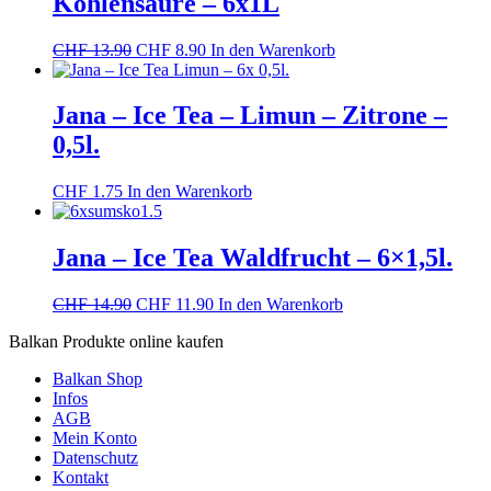
Kohlensäure – 6x1L
Ursprünglicher
Aktueller
CHF
13.90
CHF
8.90
In den Warenkorb
Preis
Preis
war:
ist:
CHF 13.90
CHF 8.90.
Jana – Ice Tea – Limun – Zitrone –
0,5l.
CHF
1.75
In den Warenkorb
Jana – Ice Tea Waldfrucht – 6×1,5l.
Ursprünglicher
Aktueller
CHF
14.90
CHF
11.90
In den Warenkorb
Preis
Preis
Balkan Produkte online kaufen
war:
ist:
CHF 14.90
CHF 11.90.
Balkan Shop
Infos
AGB
Mein Konto
Datenschutz
Kontakt