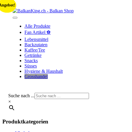
Skip
Angebot!
Angebot!
to
content
Alle Produkte
Fan Artikel ⚽
Lebensmittel
Backzutaten
Kaffee/Tee
Getränke
Snacks
Süsses
Hygiene & Haushalt
Grosshandel
Suche nach ...
×
Produktkategorien