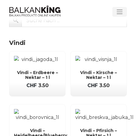
Skip
to
content
Vindi
Vindi – Erdbeere –
Vindi – Kirsche –
Nektar – 1 l
Nektar – 1 l
CHF
3.50
CHF
3.50
Vindi –
Vindi – Pfirsich –
Heidelbeere/Blueberry
Nektar – 1 l